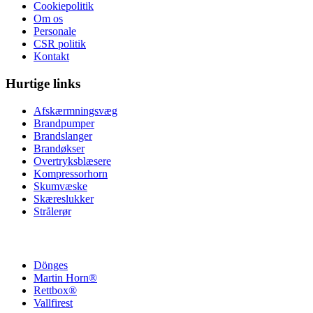
Cookiepolitik
Om os
Personale
CSR politik
Kontakt
Hurtige links
Afskærmningsvæg
Brandpumper
Brandslanger
Brandøkser
Overtryksblæsere
Kompressorhorn
Skumvæske
Skæreslukker
Strålerør
Dönges
Martin Horn®
Rettbox®
Vallfirest