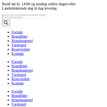
Videre
Bestil før kl. 14:00 og modtag ordren dagen efter
til
Landsdækkende dag til dag levering
indhold
Products
search
Forside
Brandbiler
Brandmateriel
Værksted
Reservedele
Kontakt
Forside
Brandbiler
Brandmateriel
Værksted
Reservedele
Kontakt
Forside
Brandbiler
Brandmateriel
Værksted