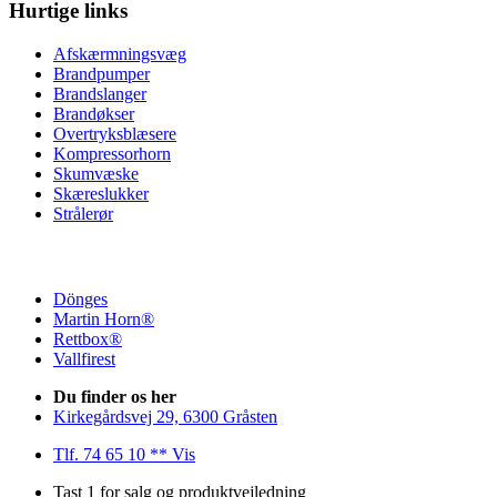
Hurtige links
Afskærmningsvæg
Brandpumper
Brandslanger
Brandøkser
Overtryksblæsere
Kompressorhorn
Skumvæske
Skæreslukker
Strålerør
Dönges
Martin Horn®
Rettbox®
Vallfirest
Du finder os her
Kirkegårdsvej 29, 6300 Gråsten
Tlf. 74 65 10 ** Vis
Tast 1 for salg og produktvejledning