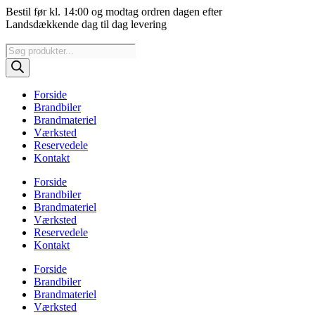
Videre
Bestil før kl. 14:00 og modtag ordren dagen efter
til
Landsdækkende dag til dag levering
indhold
Products
search
Forside
Brandbiler
Brandmateriel
Værksted
Reservedele
Kontakt
Forside
Brandbiler
Brandmateriel
Værksted
Reservedele
Kontakt
Forside
Brandbiler
Brandmateriel
Værksted