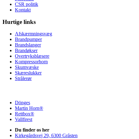
CSR politik
Kontakt
Hurtige links
Afskærmningsvæg
Brandpumper
Brandslanger
Brandøkser
Overtryksblæsere
Kompressorhorn
Skumvæske
Skæreslukker
Strålerør
Dönges
Martin Horn®
Rettbox®
Vallfirest
Du finder os her
Kirkegårdsvej 29, 6300 Gråsten