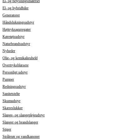
El- og belysningsmateriel
El- og hybridbiler
Generatorer
Håndslukningsudstyr
Højtryksaggregater
Køretøjsudstyr
Naturbrandsudstyr
Nyheder
Olie- og kemikalieuheld
Overtryksblæsere
Personligt udstyr
Pumper
Redningsudstyr
Sanitetstelte
Skumudstyr
Skæreslukker
Slange- og slangeplejeudstyr
Slanger og brandslanger
Stiger
Strålerør og vandkanoner