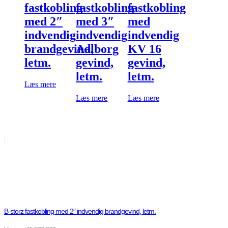
fastkobling
fastkobling
fastkobling
med 2″
med 3″
med
indvendig
indvendig
indvendig
brandgevind,
Aalborg
KV 16
letm.
gevind,
gevind,
letm.
letm.
Læs mere
Læs mere
Læs mere
B-storz fastkobling med 2″ indvendig brandgevind, letm.