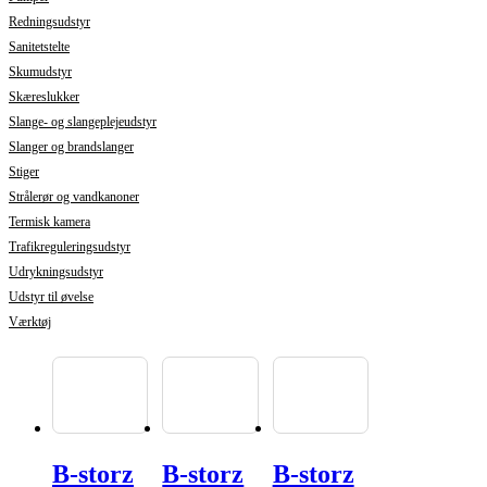
Redningsudstyr
Sanitetstelte
Skumudstyr
Skæreslukker
Slange- og slangeplejeudstyr
Slanger og brandslanger
Stiger
Strålerør og vandkanoner
Termisk kamera
Trafikreguleringsudstyr
Udrykningsudstyr
Udstyr til øvelse
Værktøj
B-storz
B-storz
B-storz