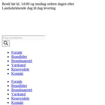
Videre
Bestil før kl. 14:00 og modtag ordren dagen efter
til
Landsdækkende dag til dag levering
indhold
Products
search
Forside
Brandbiler
Brandmateriel
Værksted
Reservedele
Kontakt
Forside
Brandbiler
Brandmateriel
Værksted
Reservedele
Kontakt