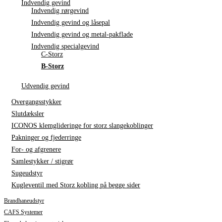
Indvendig gevind
Indvendig rørgevind
Indvendig gevind og låsepal
Indvendig gevind og metal-pakflade
Indvendig specialgevind
C-Storz
B-Storz
Udvendig gevind
Overgangsstykker
Slutdæksler
ICONOS klemglideringe for storz slangekoblinger
Pakninger og fjederringe
For- og afgrenere
Samlestykker / stigrør
Sugeudstyr
Kugleventil med Storz kobling på begge sider
Brandhaneudstyr
CAFS Systemer