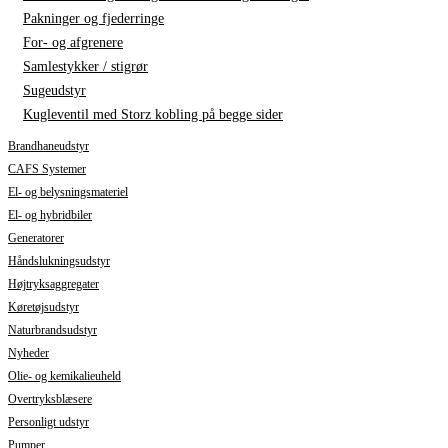
Pakninger og fjederringe
For- og afgrenere
Samlestykker / stigrør
Sugeudstyr
Kugleventil med Storz kobling på begge sider
Brandhaneudstyr
CAFS Systemer
El- og belysningsmateriel
El- og hybridbiler
Generatorer
Håndslukningsudstyr
Højtryksaggregater
Køretøjsudstyr
Naturbrandsudstyr
Nyheder
Olie- og kemikalieuheld
Overtryksblæsere
Personligt udstyr
Pumper