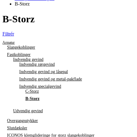
B-Storz
B-Storz
Filtrér
Armatur
Slangekoblinger
Fastkoblinger
Indvendig gevind
Indvendig rørgevind
Indvendig gevind og låsepal
Indvendig gevind og metal-pakflade
Indvendig specialgevind
C-Storz
B-Storz
Udvendig gevind
Overgangsstykker
Slutdæksler
ICONOS klemglideringe for storz slangekoblinger