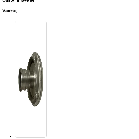
Udstyr til øvelse
Værktøj