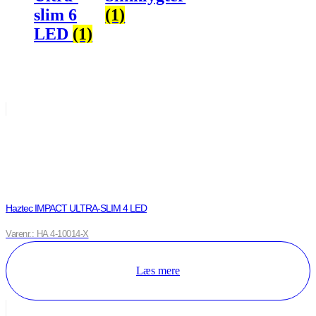
slim 6
(1)
LED
(1)
Haztec IMPACT ULTRA-SLIM 4 LED
Varenr.: HA 4-10014-X
Læs mere