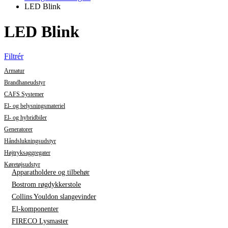
LED Blink
LED Blink
Filtrér
Armatur
Brandhaneudstyr
CAFS Systemer
El- og belysningsmateriel
El- og hybridbiler
Generatorer
Håndslukningsudstyr
Højtryksaggregater
Køretøjsudstyr
Apparatholdere og tilbehør
Bostrom røgdykkerstole
Collins Youldon slangevinder
El-komponenter
FIRECO Lysmaster