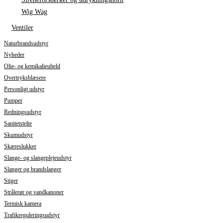
Wig Wag
Ventiler
Naturbrandsudstyr
Nyheder
Olie- og kemikalieuheld
Overtryksblæsere
Personligt udstyr
Pumper
Redningsudstyr
Sanitetstelte
Skumudstyr
Skæreslukker
Slange- og slangeplejeudstyr
Slanger og brandslanger
Stiger
Strålerør og vandkanoner
Termisk kamera
Trafikreguleringsudstyr