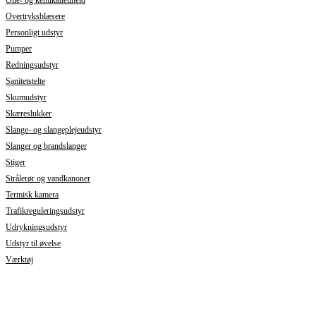
Overtryksblæsere
Personligt udstyr
Pumper
Redningsudstyr
Sanitetstelte
Skumudstyr
Skæreslukker
Slange- og slangeplejeudstyr
Slanger og brandslanger
Stiger
Strålerør og vandkanoner
Termisk kamera
Trafikreguleringsudstyr
Udrykningsudstyr
Udstyr til øvelse
Værktøj