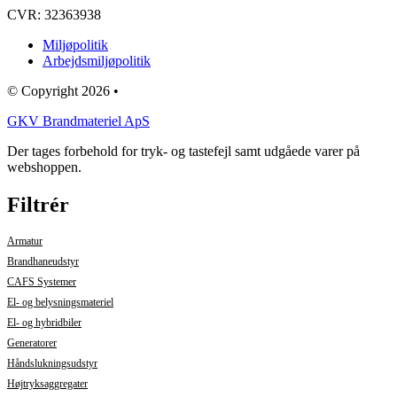
CVR: 32363938
Miljøpolitik
Arbejdsmiljøpolitik
© Copyright 2026 •
GKV Brandmateriel ApS
Der tages forbehold for tryk- og tastefejl samt udgåede varer på
webshoppen.
Filtrér
Armatur
Brandhaneudstyr
CAFS Systemer
El- og belysningsmateriel
El- og hybridbiler
Generatorer
Håndslukningsudstyr
Højtryksaggregater