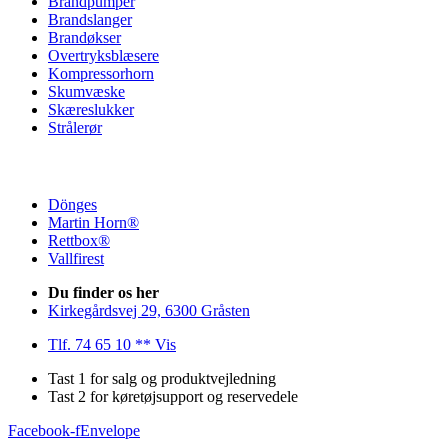
Brandpumper
Brandslanger
Brandøkser
Overtryksblæsere
Kompressorhorn
Skumvæske
Skæreslukker
Strålerør
Dönges
Martin Horn®
Rettbox®
Vallfirest
Du finder os her
Kirkegårdsvej 29, 6300 Gråsten
Tlf. 74 65 10 ** Vis
Tast 1 for salg og produktvejledning
Tast 2 for køretøjsupport og reservedele
Facebook-f
Envelope