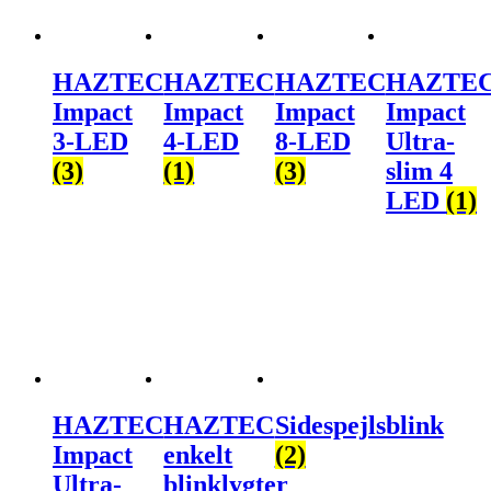
HAZTEC
HAZTEC
HAZTEC
HAZTE
Impact
Impact
Impact
Impact
3-LED
4-LED
8-LED
Ultra-
(3)
(1)
(3)
slim 4
LED
(1)
HAZTEC
HAZTEC
Sidespejlsblink
Impact
enkelt
(2)
Ultra-
blinklygter