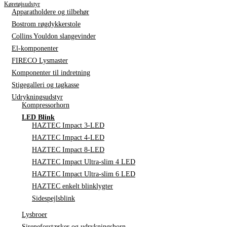
Køretøjsudstyr
Apparatholdere og tilbehør
Bostrom røgdykkerstole
Collins Youldon slangevinder
El-komponenter
FIRECO Lysmaster
Komponenter til indretning
Stigegalleri og tagkasse
Udrykningsudstyr
Kompressorhorn
LED Blink
HAZTEC Impact 3-LED
HAZTEC Impact 4-LED
HAZTEC Impact 8-LED
HAZTEC Impact Ultra-slim 4 LED
HAZTEC Impact Ultra-slim 6 LED
HAZTEC enkelt blinklygter
Sidespejlsblink
Lysbroer
Sireneforstærker og udrykningshorn