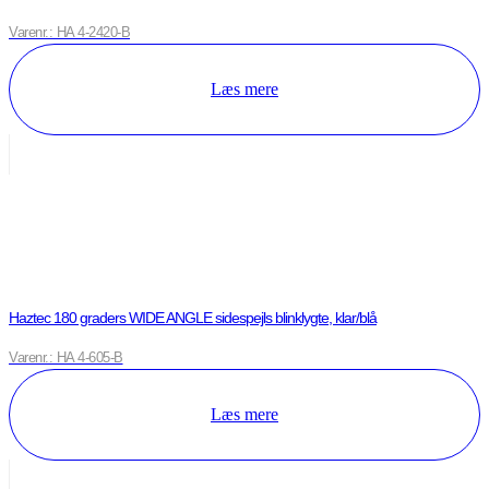
Varenr.: HA 4-2420-B
Læs mere
Haztec 180 graders WIDE ANGLE sidespejls blinklygte, klar/blå
Varenr.: HA 4-605-B
Læs mere