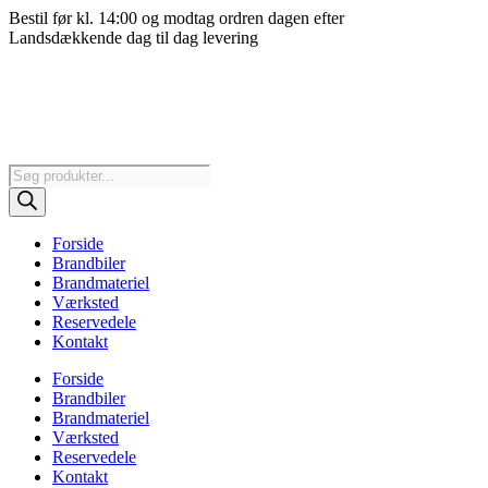
Videre
Bestil før kl. 14:00 og modtag ordren dagen efter
til
Landsdækkende dag til dag levering
indhold
Products
search
Forside
Brandbiler
Brandmateriel
Værksted
Reservedele
Kontakt
Forside
Brandbiler
Brandmateriel
Værksted
Reservedele
Kontakt