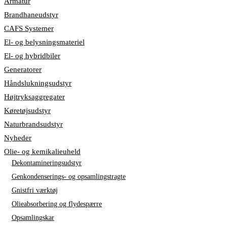
Armatur
Brandhaneudstyr
CAFS Systemer
El- og belysningsmateriel
El- og hybridbiler
Generatorer
Håndslukningsudstyr
Højtryksaggregater
Køretøjsudstyr
Naturbrandsudstyr
Nyheder
Olie- og kemikalieuheld
Dekontamineringsudstyr
Genkondenserings- og opsamlingstragte
Gnistfri værktøj
Olieabsorbering og flydespærre
Opsamlingskar