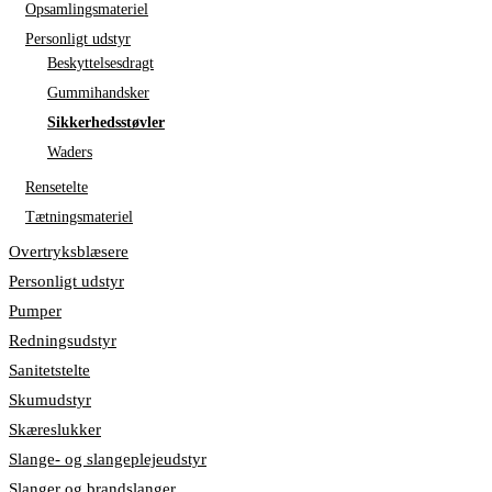
Opsamlingsmateriel
Personligt udstyr
Beskyttelsesdragt
Gummihandsker
Sikkerhedsstøvler
Waders
Rensetelte
Tætningsmateriel
Overtryksblæsere
Personligt udstyr
Pumper
Redningsudstyr
Sanitetstelte
Skumudstyr
Skæreslukker
Slange- og slangeplejeudstyr
Slanger og brandslanger