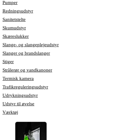
Pumper
Redningsudstyr
Sanitetstelte
Skumudstyr
Skæreslukker
Slange- og slangeplejeudstyr
Slanger og brandslanger
Stiger
Strålerør og vandkanoner
Termisk kamera
Trafikreguleringsudstyr
Udrykningsudstyr
Udstyr til øvelse
Værktøj