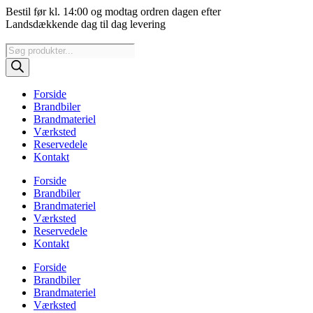
Videre
Bestil før kl. 14:00 og modtag ordren dagen efter
til
Landsdækkende dag til dag levering
indhold
Products
search
Forside
Brandbiler
Brandmateriel
Værksted
Reservedele
Kontakt
Forside
Brandbiler
Brandmateriel
Værksted
Reservedele
Kontakt
Forside
Brandbiler
Brandmateriel
Værksted