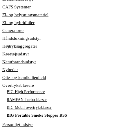
CAFS Systemer
El- og belysningsmateriel
El- og hybridbiler
Generatorer
Håndslukningsudstyr
Højtryksaggregater
Køretøjsudstyr
Naturbrandsudstyr
Nyheder
Olie- og kemikalieuheld
Overtryksblæsere
BIG High Performance
RAMFAN Turbo-blæser
BIG Mobil overtryksblæser
BIG Portable Smoke Stopper RSS
Personligt udstyr