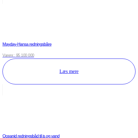
Mayday-Hansa redningsbåre
Varenr.: 95 100 000
Læs mere
Oceanid redningsbåd til is og vand