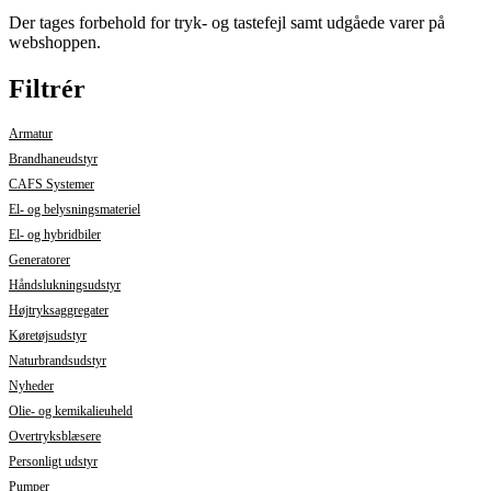
Der tages forbehold for tryk- og tastefejl samt udgåede varer på
webshoppen.
Filtrér
Armatur
Brandhaneudstyr
CAFS Systemer
El- og belysningsmateriel
El- og hybridbiler
Generatorer
Håndslukningsudstyr
Højtryksaggregater
Køretøjsudstyr
Naturbrandsudstyr
Nyheder
Olie- og kemikalieuheld
Overtryksblæsere
Personligt udstyr
Pumper