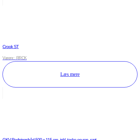
Crook ST
Varenr.: RRCK
Læs mere
GKV Redningsbåd 500 x 115 cm. inkl. taske og rep. sæt