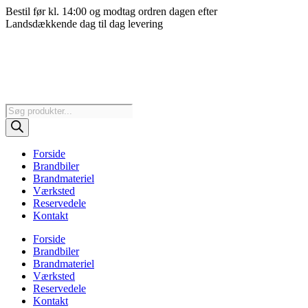
Videre
Bestil før kl. 14:00 og modtag ordren dagen efter
til
Landsdækkende dag til dag levering
indhold
Products
search
Forside
Brandbiler
Brandmateriel
Værksted
Reservedele
Kontakt
Forside
Brandbiler
Brandmateriel
Værksted
Reservedele
Kontakt