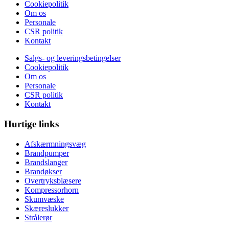
Cookiepolitik
Om os
Personale
CSR politik
Kontakt
Salgs- og leveringsbetingelser
Cookiepolitik
Om os
Personale
CSR politik
Kontakt
Hurtige links
Afskærmningsvæg
Brandpumper
Brandslanger
Brandøkser
Overtryksblæsere
Kompressorhorn
Skumvæske
Skæreslukker
Strålerør