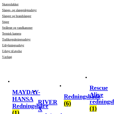
Skæreslukker
Slange- og slangeplejeudstyr
Slanger og brandslanger
Stiger
Strålerør og vandkanoner
Termisk kamera
Trafikreguleringsudstyr
Udrykningsudstyr
Udstyr til øvelse
Værktøj
Rescue
MAYDAY-
Alive
Redningsbåde
HANSA
rednings
RIVER
(6)
Redningsbåre
(1)
X
(1)