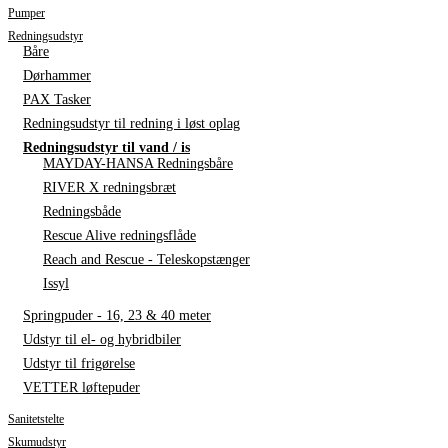
Pumper
Redningsudstyr
Båre
Dørhammer
PAX Tasker
Redningsudstyr til redning i løst oplag
Redningsudstyr til vand / is
MAYDAY-HANSA Redningsbåre
RIVER X redningsbræt
Redningsbåde
Rescue Alive redningsflåde
Reach and Rescue - Teleskopstænger
Issyl
Springpuder - 16, 23 & 40 meter
Udstyr til el- og hybridbiler
Udstyr til frigørelse
VETTER løftepuder
Sanitetstelte
Skumudstyr