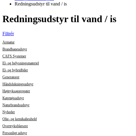
Redningsudstyr til vand / is
Redningsudstyr til vand / is
Filtrér
Armatur
Brandhaneudstyr
CAFS Systemer
El- og belysningsmateriel
El- og hybridbiler
Generatorer
Håndslukningsudstyr
Højtryksaggregater
Køretøjsudstyr
Naturbrandsudstyr
Nyheder
Olie- og kemikalieuheld
Overtryksblæsere
Personligt udstyr