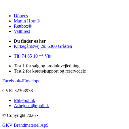
Dönges
Martin Horn®
Rettbox®
Vallfirest
Du finder os her
Kirkegårdsvej 29, 6300 Gråsten
Tlf. 74 65 10 ** Vis
Tast 1 for salg og produktvejledning
Tast 2 for køretøjsupport og reservedele
Facebook-f
Envelope
CVR: 32363938
Miljøpolitik
Arbejdsmiljøpolitik
© Copyright 2026 •
GKV Brandmateriel ApS