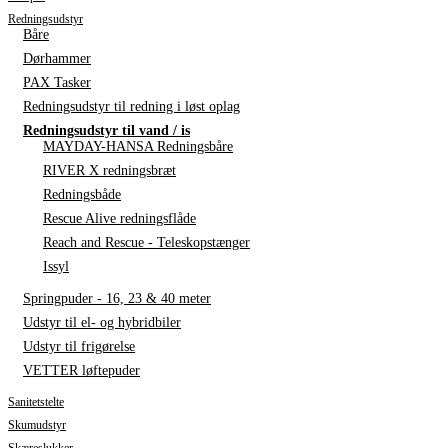
Redningsudstyr
Båre
Dørhammer
PAX Tasker
Redningsudstyr til redning i løst oplag
Redningsudstyr til vand / is
MAYDAY-HANSA Redningsbåre
RIVER X redningsbræt
Redningsbåde
Rescue Alive redningsflåde
Reach and Rescue - Teleskopstænger
Issyl
Springpuder - 16, 23 & 40 meter
Udstyr til el- og hybridbiler
Udstyr til frigørelse
VETTER løftepuder
Sanitetstelte
Skumudstyr
Skæreslukker