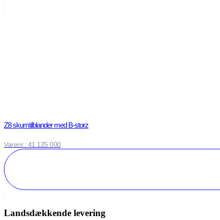
Z8 skumtilblander med B-storz
Varenr.: 41 125 000
Landsdækkende levering