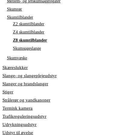
Mellem- og letskumsaggregater
Skumrør
Skumtilblander
Z2 skumtilblander
Z4 skumtilblander
Z8 skumtilblander
Skumsugeslange
Skumvæske
Skæreslukker
Slange- og slangeplejeudstyr
Slanger og brandslanger
Stiger
Strålerør og vandkanoner
Termisk kamera
Trafikreguleringsudstyr
Udrykningsudstyr
Udstyr til øvelse