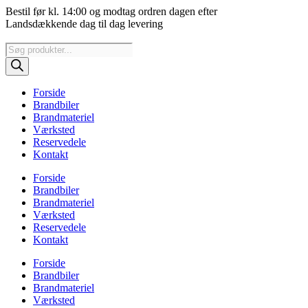
Videre
Bestil før kl. 14:00 og modtag ordren dagen efter
til
Landsdækkende dag til dag levering
indhold
Products
search
Forside
Brandbiler
Brandmateriel
Værksted
Reservedele
Kontakt
Forside
Brandbiler
Brandmateriel
Værksted
Reservedele
Kontakt
Forside
Brandbiler
Brandmateriel
Værksted