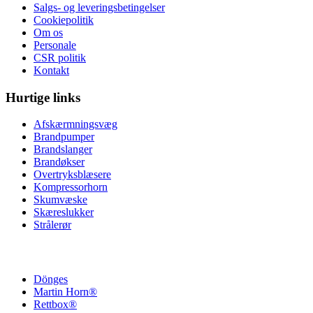
Salgs- og leveringsbetingelser
Cookiepolitik
Om os
Personale
CSR politik
Kontakt
Hurtige links
Afskærmningsvæg
Brandpumper
Brandslanger
Brandøkser
Overtryksblæsere
Kompressorhorn
Skumvæske
Skæreslukker
Strålerør
Dönges
Martin Horn®
Rettbox®