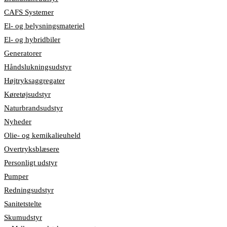
CAFS Systemer
El- og belysningsmateriel
El- og hybridbiler
Generatorer
Håndslukningsudstyr
Højtryksaggregater
Køretøjsudstyr
Naturbrandsudstyr
Nyheder
Olie- og kemikalieuheld
Overtryksblæsere
Personligt udstyr
Pumper
Redningsudstyr
Sanitetstelte
Skumudstyr