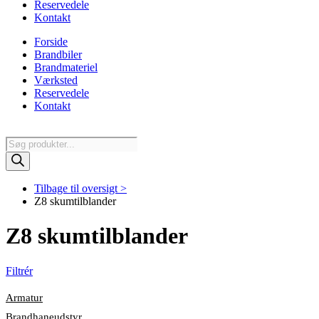
Reservedele
Kontakt
Forside
Brandbiler
Brandmateriel
Værksted
Reservedele
Kontakt
Products
search
Tilbage til oversigt >
Z8 skumtilblander
Z8 skumtilblander
Filtrér
Armatur
Brandhaneudstyr