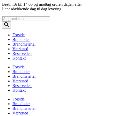
Videre
Bestil før kl. 14:00 og modtag ordren dagen efter
til
Landsdækkende dag til dag levering
indhold
Products
search
Forside
Brandbiler
Brandmateriel
Værksted
Reservedele
Kontakt
Forside
Brandbiler
Brandmateriel
Værksted
Reservedele
Kontakt
Forside
Brandbiler
Brandmateriel
Værksted