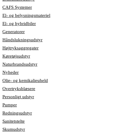
CAFS Systemer
El- og belysningsmateriel
El- og hybridbiler
Generatorer
Håndslukningsudstyr
Højtryksaggregater
Køretøjsudstyr
Naturbrandsudstyr
Nyheder
Olie- og kemikalieuheld
Overtryksblæsere
Personligt udstyr
Pumper
Redningsudstyr
Sanitetstelte
Skumudstyr