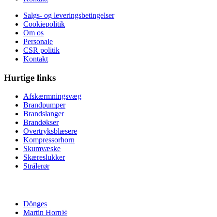
Salgs- og leveringsbetingelser
Cookiepolitik
Om os
Personale
CSR politik
Kontakt
Hurtige links
Afskærmningsvæg
Brandpumper
Brandslanger
Brandøkser
Overtryksblæsere
Kompressorhorn
Skumvæske
Skæreslukker
Strålerør
Dönges
Martin Horn®