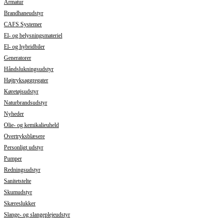
Armatur
Brandhaneudstyr
CAFS Systemer
El- og belysningsmateriel
El- og hybridbiler
Generatorer
Håndslukningsudstyr
Højtryksaggregater
Køretøjsudstyr
Naturbrandsudstyr
Nyheder
Olie- og kemikalieuheld
Overtryksblæsere
Personligt udstyr
Pumper
Redningsudstyr
Sanitetstelte
Skumudstyr
Skæreslukker
Slange- og slangeplejeudstyr