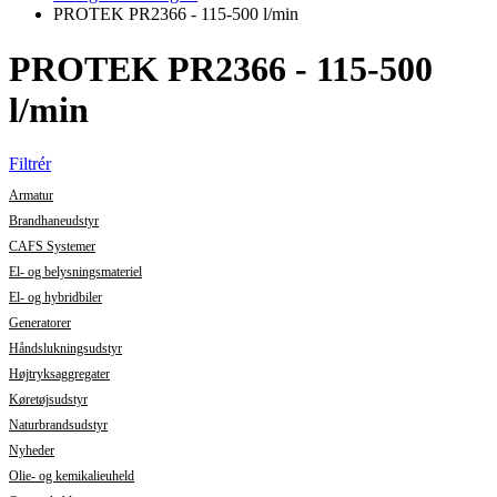
PROTEK PR2366 - 115-500 l/min
PROTEK PR2366 - 115-500
l/min
Filtrér
Armatur
Brandhaneudstyr
CAFS Systemer
El- og belysningsmateriel
El- og hybridbiler
Generatorer
Håndslukningsudstyr
Højtryksaggregater
Køretøjsudstyr
Naturbrandsudstyr
Nyheder
Olie- og kemikalieuheld