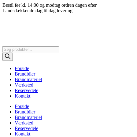
Videre
Bestil før kl. 14:00 og modtag ordren dagen efter
til
Landsdækkende dag til dag levering
indhold
Products
search
Forside
Brandbiler
Brandmateriel
Værksted
Reservedele
Kontakt
Forside
Brandbiler
Brandmateriel
Værksted
Reservedele
Kontakt