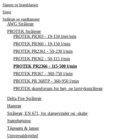
Slanger og brandslanger
Stiger
Strålerør og vandkanoner
AWG Strålerør
PROTEK Strålerør
PROTEK PR303 - 19-150 liter/min
PROTEK PR360 - 19-150 l/min
PROTEK PR2361 - 50-230 l/min
PROTEK PR362 - 50-115 l/min
PROTEK PR2366 - 115-500 l/min
PROTEK PR367 - 360-750 l/min
PROTEK PR 368TP - 360-950 l/min
PROTEK skumforsats for høj- og lavtryksstrålerør
Delta Fire Strålerør
Hanerør
Strålerør, EN 671, for slangevinder og -skabe
Støttebøjning
Tågesøm & lanser
Universaldrejeled