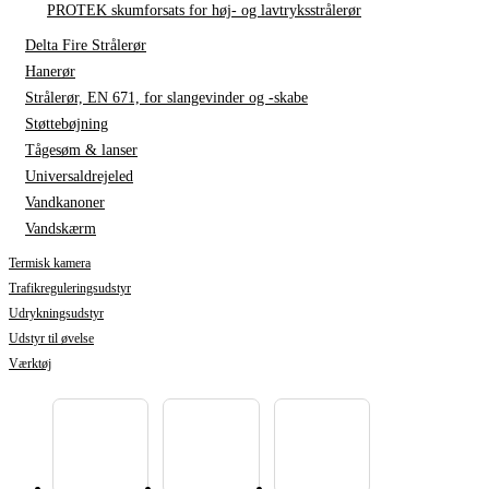
PROTEK skumforsats for høj- og lavtryksstrålerør
Delta Fire Strålerør
Hanerør
Strålerør, EN 671, for slangevinder og -skabe
Støttebøjning
Tågesøm & lanser
Universaldrejeled
Vandkanoner
Vandskærm
Termisk kamera
Trafikreguleringsudstyr
Udrykningsudstyr
Udstyr til øvelse
Værktøj