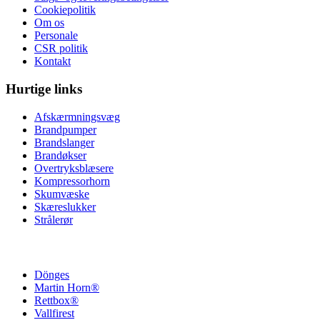
Cookiepolitik
Om os
Personale
CSR politik
Kontakt
Hurtige links
Afskærmningsvæg
Brandpumper
Brandslanger
Brandøkser
Overtryksblæsere
Kompressorhorn
Skumvæske
Skæreslukker
Strålerør
Dönges
Martin Horn®
Rettbox®
Vallfirest