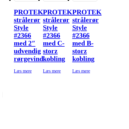
PROTEK
PROTEK
PROTEK
strålerør
strålerør
strålerør
Style
Style
Style
#2366
#2366
#2366
med 2″
med C-
med B-
udvendig
storz
storz
rørgevind
kobling
kobling
Læs mere
Læs mere
Læs mere