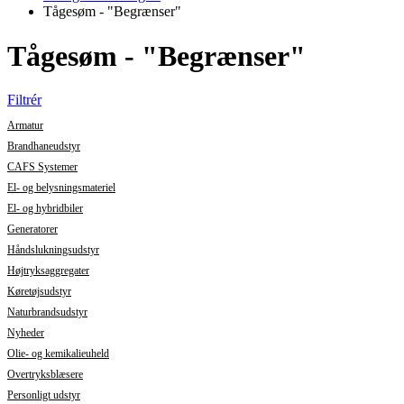
Tågesøm - "Begrænser"
Tågesøm - "Begrænser"
Filtrér
Armatur
Brandhaneudstyr
CAFS Systemer
El- og belysningsmateriel
El- og hybridbiler
Generatorer
Håndslukningsudstyr
Højtryksaggregater
Køretøjsudstyr
Naturbrandsudstyr
Nyheder
Olie- og kemikalieuheld
Overtryksblæsere
Personligt udstyr