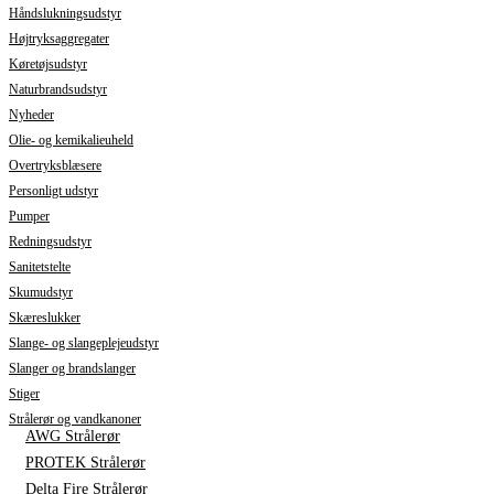
Håndslukningsudstyr
Højtryksaggregater
Køretøjsudstyr
Naturbrandsudstyr
Nyheder
Olie- og kemikalieuheld
Overtryksblæsere
Personligt udstyr
Pumper
Redningsudstyr
Sanitetstelte
Skumudstyr
Skæreslukker
Slange- og slangeplejeudstyr
Slanger og brandslanger
Stiger
Strålerør og vandkanoner
AWG Strålerør
PROTEK Strålerør
Delta Fire Strålerør