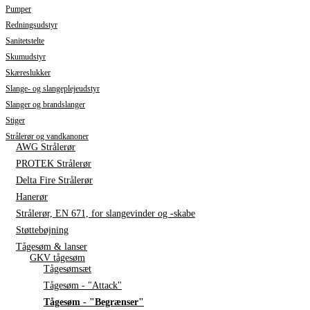
Pumper
Redningsudstyr
Sanitetstelte
Skumudstyr
Skæreslukker
Slange- og slangeplejeudstyr
Slanger og brandslanger
Stiger
Strålerør og vandkanoner
AWG Strålerør
PROTEK Strålerør
Delta Fire Strålerør
Hanerør
Strålerør, EN 671, for slangevinder og -skabe
Støttebøjning
Tågesøm & lanser
GKV tågesøm
Tågesømsæt
Tågesøm - "Attack"
Tågesøm - "Begrænser"