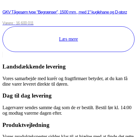
GKV Tågesøm type “Begrænser”, 1500 mm., med 1″ kuglehane og D-storz
Varenr.: 16 600 011
Læs mere
Landsdækkende levering
Vores samarbejde med kurér og fragtfirmaer betyder, at du kan få
dine varer leveret direkte til døren.
Dag til dag levering
Lagervarer sendes samme dag som de er bestilt. Bestil før kl. 14:00
og modtag varerne dagen efter.
Produktvejledning
Vores produkteksperter sidder klar til at hjælpe med at finde det rette