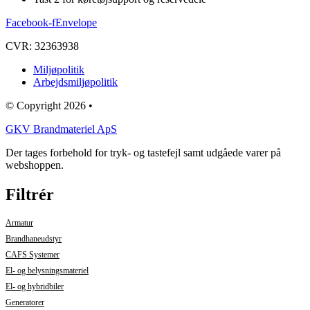
Facebook-f
Envelope
CVR: 32363938
Miljøpolitik
Arbejdsmiljøpolitik
© Copyright 2026 •
GKV Brandmateriel ApS
Der tages forbehold for tryk- og tastefejl samt udgåede varer på
webshoppen.
Filtrér
Armatur
Brandhaneudstyr
CAFS Systemer
El- og belysningsmateriel
El- og hybridbiler
Generatorer