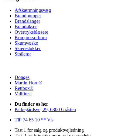
Afskærmningsvæg
Brandpumper
Brandslanger
Brandøkser
Overtryksblæsere
Kompressorhorn
Skumvæske
Skæreslukker
Strålerør
Dönges
Martin Horn®
Rettbox®
Vallfirest
Du finder os her
Kirkegårdsvej 29, 6300 Gråsten
Tlf. 74 65 10 ** Vis
Tast 1 for salg og produktvejledning
Tast 2 for køretøjsupport og reservedele