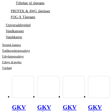
Tilbehør til tågesøm
PROTEK & AWG tågelaser
FOG-X Tågesøm
Universaldrejeled
Vandkanoner
Vandskærm
Termisk kamera
Trafikreguleringsudstyr
Udrykningsudstyr
Udstyr til øvelse
Værktøj
GKV
GKV
GKV
GKV