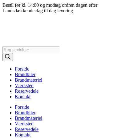
Videre
Bestil før kl. 14:00 og modtag ordren dagen efter
til
Landsdækkende dag til dag levering
indhold
Products
search
Forside
Brandbiler
Brandmateriel
Værksted
Reservedele
Kontakt
Forside
Brandbiler
Brandmateriel
Værksted
Reservedele
Kontakt