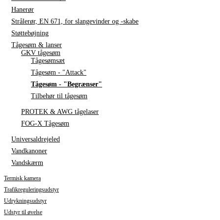
Hanerør
Strålerør, EN 671, for slangevinder og -skabe
Støttebøjning
Tågesøm & lanser
GKV tågesøm
Tågesømsæt
Tågesøm - "Attack"
Tågesøm - "Begrænser"
Tilbehør til tågesøm
PROTEK & AWG tågelaser
FOG-X Tågesøm
Universaldrejeled
Vandkanoner
Vandskærm
Termisk kamera
Trafikreguleringsudstyr
Udrykningsudstyr
Udstyr til øvelse