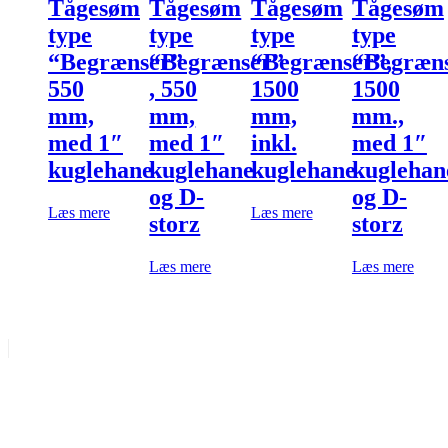
Tågesøm
Tågesøm
Tågesøm
Tågesøm
type
type
type
type
“Begrænser”
“Begrænser”
“Begrænser”,
“Begræns
550
, 550
1500
1500
mm,
mm,
mm,
mm.,
med 1″
med 1″
inkl.
med 1″
kuglehane
kuglehane
kuglehane
kuglehan
og D-
og D-
Læs mere
Læs mere
storz
storz
Læs mere
Læs mere