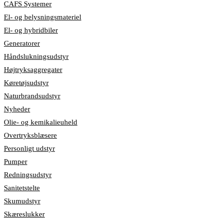
CAFS Systemer
El- og belysningsmateriel
El- og hybridbiler
Generatorer
Håndslukningsudstyr
Højtryksaggregater
Køretøjsudstyr
Naturbrandsudstyr
Nyheder
Olie- og kemikalieuheld
Overtryksblæsere
Personligt udstyr
Pumper
Redningsudstyr
Sanitetstelte
Skumudstyr
Skæreslukker