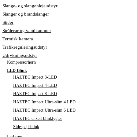
Slange- og slangeplejeudstyr
Slanger og brandslanger
Stiger
Strålerør og vandkanoner
Termisk kamera
Trafikreguleringsudstyr
Udrykningsudstyr
Kompressorhorn
LED Blink
HAZTEC Impact 3-LED
HAZTEC Impact 4-LED
HAZTEC Impact 8-LED
HAZTEC Impact Ultra-slim 4 LED
HAZTEC Impact Ultra-slim 6 LED
HAZTEC enkelt blinklygter
Sidespejlsblink
Lysbroer