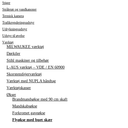
Stiger
Strålerør og vandkanoner
Termisk kamera
Trafikreguleringsudstyr
Udrykningsudstyr
Udstyr til øvelse
Værktøj
MILWAUKEE værktøj
Dørkiler
Stihl maskiner og tilbehør
L-AUS værktøj – VDE / EN 60900
Skorstensfejerværktøj
Værktøj med NUPLA håndtag
Værktøjskasser
Økser
Brandmandsøkse med 90 cm skaft
Mandskabsøkse
Forkromet gaveøkse
Flyøkse med buet skær