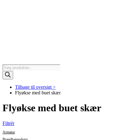
Products
search
Tilbage til oversigt >
Flyøkse med buet skær
Flyøkse med buet skær
Filtrér
Armatur
Brandhaneudstyr