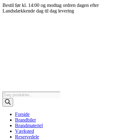
Videre
Bestil før kl. 14:00 og modtag ordren dagen efter
til
Landsdækkende dag til dag levering
indhold
Products
search
Forside
Brandbiler
Brandmateriel
Værksted
Reservedele