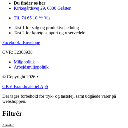
Du finder os her
Kirkegårdsvej 29, 6300 Gråsten
Tlf. 74 65 10 ** Vis
Tast 1 for salg og produktvejledning
Tast 2 for køretøjsupport og reservedele
Facebook-f
Envelope
CVR: 32363938
Miljøpolitik
Arbejdsmiljøpolitik
© Copyright 2026 •
GKV Brandmateriel ApS
Der tages forbehold for tryk- og tastefejl samt udgåede varer på
webshoppen.
Filtrér
Armatur