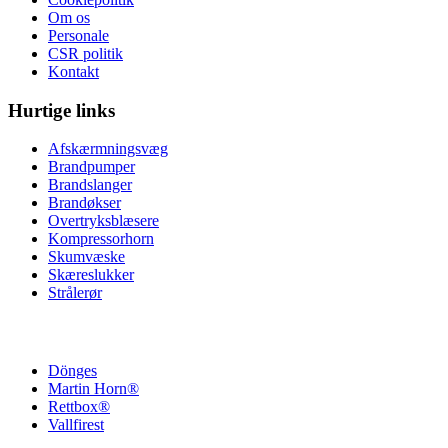
Om os
Personale
CSR politik
Kontakt
Hurtige links
Afskærmningsvæg
Brandpumper
Brandslanger
Brandøkser
Overtryksblæsere
Kompressorhorn
Skumvæske
Skæreslukker
Strålerør
Dönges
Martin Horn®
Rettbox®
Vallfirest