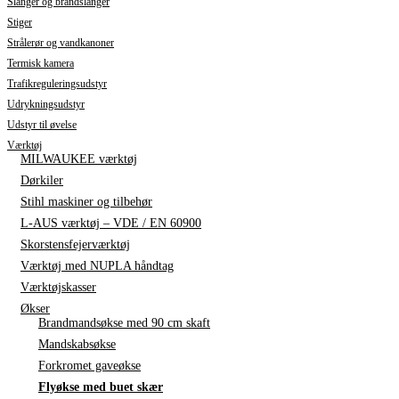
Slanger og brandslanger
Stiger
Strålerør og vandkanoner
Termisk kamera
Trafikreguleringsudstyr
Udrykningsudstyr
Udstyr til øvelse
Værktøj
MILWAUKEE værktøj
Dørkiler
Stihl maskiner og tilbehør
L-AUS værktøj – VDE / EN 60900
Skorstensfejerværktøj
Værktøj med NUPLA håndtag
Værktøjskasser
Økser
Brandmandsøkse med 90 cm skaft
Mandskabsøkse
Forkromet gaveøkse
Flyøkse med buet skær