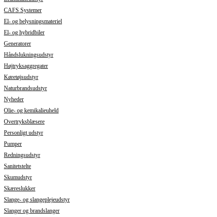
CAFS Systemer
El- og belysningsmateriel
El- og hybridbiler
Generatorer
Håndslukningsudstyr
Højtryksaggregater
Køretøjsudstyr
Naturbrandsudstyr
Nyheder
Olie- og kemikalieuheld
Overtryksblæsere
Personligt udstyr
Pumper
Redningsudstyr
Sanitetstelte
Skumudstyr
Skæreslukker
Slange- og slangeplejeudstyr
Slanger og brandslanger