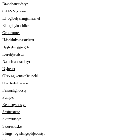
Brandhaneudstyr
CAFS Systemer
El- og belysningsmateriel
El- og hybridbiler
Generatorer
Håndslukningsudstyr
Højtryksaggregater
Køretøjsudstyr
Naturbrandsudstyr
Nyheder
Olie- og kemikalieuheld
Overtryksblæsere
Personligt udstyr
Pumper
Redningsudstyr
Sanitetstelte
Skumudstyr
Skæreslukker
Slange- og slangeplejeudstyr