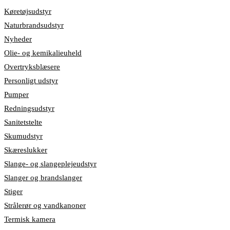
Køretøjsudstyr
Naturbrandsudstyr
Nyheder
Olie- og kemikalieuheld
Overtryksblæsere
Personligt udstyr
Pumper
Redningsudstyr
Sanitetstelte
Skumudstyr
Skæreslukker
Slange- og slangeplejeudstyr
Slanger og brandslanger
Stiger
Strålerør og vandkanoner
Termisk kamera