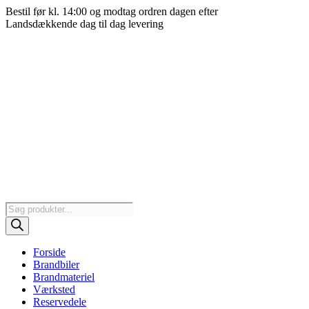
Videre
Bestil før kl. 14:00 og modtag ordren dagen efter
til
Landsdækkende dag til dag levering
indhold
Products
search
Forside
Brandbiler
Brandmateriel
Værksted
Reservedele