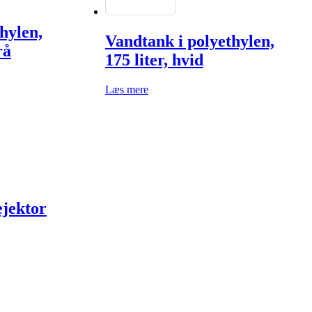
hylen,
Vandtank i polyethylen,
rå
175 liter, hvid
Læs mere
ejektor