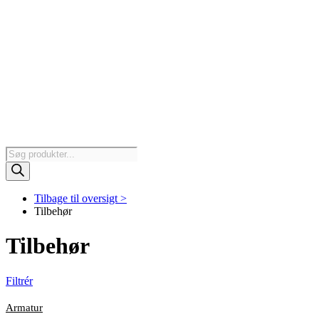
Products
search
Tilbage til oversigt >
Tilbehør
Tilbehør
Filtrér
Armatur