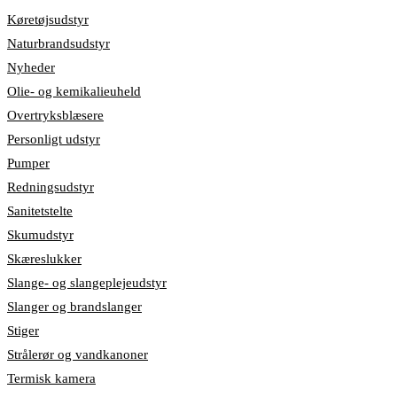
Køretøjsudstyr
Naturbrandsudstyr
Nyheder
Olie- og kemikalieuheld
Overtryksblæsere
Personligt udstyr
Pumper
Redningsudstyr
Sanitetstelte
Skumudstyr
Skæreslukker
Slange- og slangeplejeudstyr
Slanger og brandslanger
Stiger
Strålerør og vandkanoner
Termisk kamera