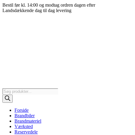
Videre
Bestil før kl. 14:00 og modtag ordren dagen efter
til
Landsdækkende dag til dag levering
indhold
Products
search
Forside
Brandbiler
Brandmateriel
Værksted
Reservedele