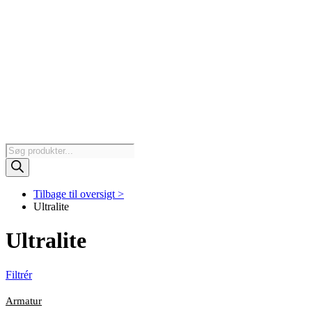
Products
search
Tilbage til oversigt >
Ultralite
Ultralite
Filtrér
Armatur