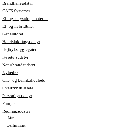
Brandhaneudstyr
CAFS Systemer
El- og belysningsmateriel
El- og hybridbiler
Generatorer
Håndslukningsudstyr
Højtryksaggregater
Køretøjsudstyr
Naturbrandsudstyr
Nyheder
Olie- og kemikalieuheld
Overtryksblæsere
Personligt udstyr
Pumper
Redningsudstyr
Båre
Dørhammer