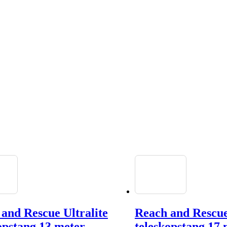
and Rescue Ultralite
Reach and Rescue
opstang 13 meter
teleskopstang 17 