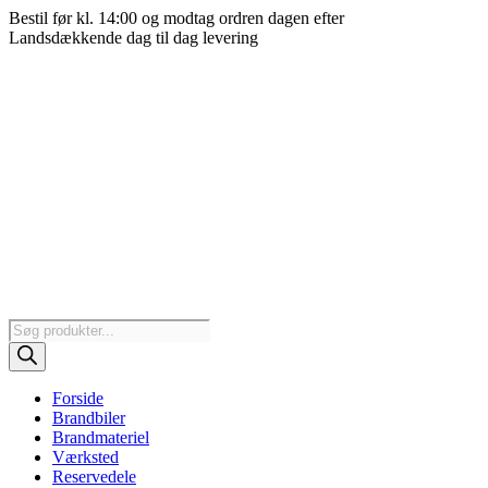
Videre
Bestil før kl. 14:00 og modtag ordren dagen efter
til
Landsdækkende dag til dag levering
indhold
Products
search
Forside
Brandbiler
Brandmateriel
Værksted
Reservedele