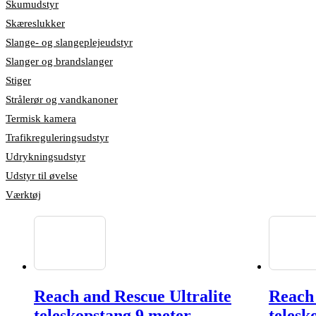
Skumudstyr
Skæreslukker
Slange- og slangeplejeudstyr
Slanger og brandslanger
Stiger
Strålerør og vandkanoner
Termisk kamera
Trafikreguleringsudstyr
Udrykningsudstyr
Udstyr til øvelse
Værktøj
Reach and Rescue Ultralite
Reach 
teleskopstang 9 meter
telesk