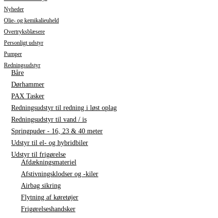
Nyheder
Olie- og kemikalieuheld
Overtryksblæsere
Personligt udstyr
Pumper
Redningsudstyr
Båre
Dørhammer
PAX Tasker
Redningsudstyr til redning i løst oplag
Redningsudstyr til vand / is
Springpuder - 16, 23 & 40 meter
Udstyr til el- og hybridbiler
Udstyr til frigørelse
Afdækningsmateriel
Afstivningsklodser og -kiler
Airbag sikring
Flytning af køretøjer
Frigørelseshandsker