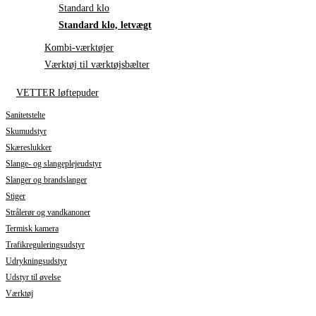
Standard klo
Standard klo, letvægt
Kombi-værktøjer
Værktøj til værktøjsbælter
VETTER løftepuder
Sanitetstelte
Skumudstyr
Skæreslukker
Slange- og slangeplejeudstyr
Slanger og brandslanger
Stiger
Strålerør og vandkanoner
Termisk kamera
Trafikreguleringsudstyr
Udrykningsudstyr
Udstyr til øvelse
Værktøj