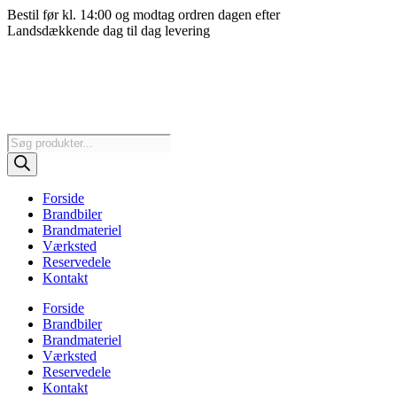
Videre
Bestil før kl. 14:00 og modtag ordren dagen efter
til
Landsdækkende dag til dag levering
indhold
Products
search
Forside
Brandbiler
Brandmateriel
Værksted
Reservedele
Kontakt
Forside
Brandbiler
Brandmateriel
Værksted
Reservedele
Kontakt