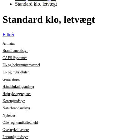
Standard klo, letvægt
Standard klo, letvægt
Filtrér
Armatur
Brandhaneudstyr
CAFS Systemer
El- og belysningsmateriel
El- og hybridbiler
Generatorer
Håndslukningsudstyr
Højtryksaggregater
Køretøjsudstyr
Naturbrandsudstyr
Nyheder
Olie- og kemikalieuheld
Overtryksblæsere
Personligt udstyr