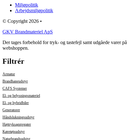
Miljøpolitik
Arbejdsmiljøpolitik
© Copyright 2026 •
GKV Brandmateriel ApS
Der tages forbehold for tryk- og tastefejl samt udgåede varer på
webshoppen.
Filtrér
Armatur
Brandhaneudstyr
CAFS Systemer
El- og belysningsmateriel
El- og hybridbiler
Generatorer
Håndslukningsudstyr
Højtryksaggregater
Køretøjsudstyr
Naturbrandsudstyr