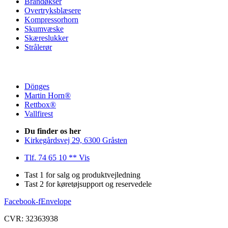
Brandøkser
Overtryksblæsere
Kompressorhorn
Skumvæske
Skæreslukker
Strålerør
Dönges
Martin Horn®
Rettbox®
Vallfirest
Du finder os her
Kirkegårdsvej 29, 6300 Gråsten
Tlf. 74 65 10 ** Vis
Tast 1 for salg og produktvejledning
Tast 2 for køretøjsupport og reservedele
Facebook-f
Envelope
CVR: 32363938