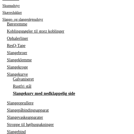
Skumudstyr
Skæreslukker
Slange- og slangeplejeudstyr
Bæreremme
Koblingsnøgler til storz koblinger
Ophalerliner
ResQ-Tape
Slangebroer
Slangeklemme
Slangekroge
Slangekurve
Galvaniseret
Rustfri stål
Slangekurv med nedklappelig side
Slangeoprullere
Slangepåbindingsapparat
Slangevaskeapparater
Stroppe til højhuspakninger
Slangebind