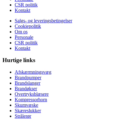
CSR politik
Kontakt
Salgs- og leveringsbetingelser
Cookiepolitik
Om os
Personale
CSR politik
Kontakt
Hurtige links
Afskærmningsvæg
Brandpumper
Brandslanger
Brandøkser
Overtryksblæsere
Kompressorhorn
Skumvæske
Skæreslukker
Strålerør