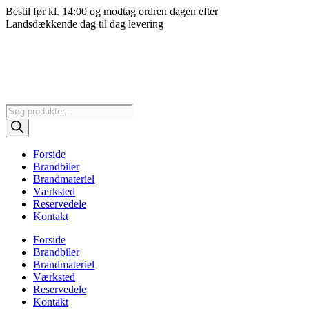
Videre
Bestil før kl. 14:00 og modtag ordren dagen efter
til
Landsdækkende dag til dag levering
indhold
Products
search
Forside
Brandbiler
Brandmateriel
Værksted
Reservedele
Kontakt
Forside
Brandbiler
Brandmateriel
Værksted
Reservedele
Kontakt