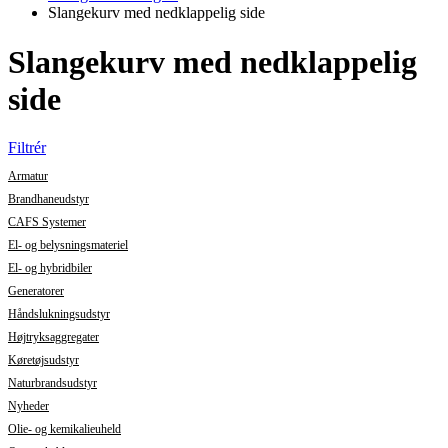
Slangekurv med nedklappelig side
Slangekurv med nedklappelig
side
Filtrér
Armatur
Brandhaneudstyr
CAFS Systemer
El- og belysningsmateriel
El- og hybridbiler
Generatorer
Håndslukningsudstyr
Højtryksaggregater
Køretøjsudstyr
Naturbrandsudstyr
Nyheder
Olie- og kemikalieuheld