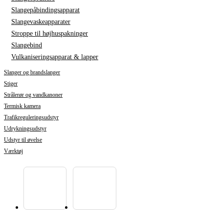
Slangepåbindingsapparat
Slangevaskeapparater
Stroppe til højhuspakninger
Slangebind
Vulkaniseringsapparat & lapper
Slanger og brandslanger
Stiger
Strålerør og vandkanoner
Termisk kamera
Trafikreguleringsudstyr
Udrykningsudstyr
Udstyr til øvelse
Værktøj