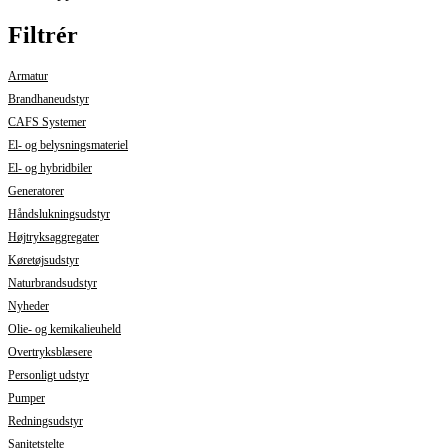
Filtrér
Armatur
Brandhaneudstyr
CAFS Systemer
El- og belysningsmateriel
El- og hybridbiler
Generatorer
Håndslukningsudstyr
Højtryksaggregater
Køretøjsudstyr
Naturbrandsudstyr
Nyheder
Olie- og kemikalieuheld
Overtryksblæsere
Personligt udstyr
Pumper
Redningsudstyr
Sanitetstelte