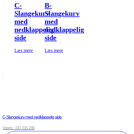
C-
B-
Slangekurv
Slangekurv
med
med
nedklappelig
nedklappelig
side
side
Læs mere
Læs mere
C-Slangekurv med nedklappelig side
Varenr.: DÖ 215 290