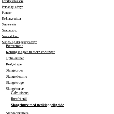
Overtryksblæsere
Personligt udstyr
Pumper
Redningsudstyr
Sanitetstelte
Skumudstyr
Skæreslukker
Slange- og slangeplejeudstyr
Bæreremme
Koblingsnøgler til storz koblinger
Ophalerliner
ResQ-Tape
Slangebroer
Slangeklemme
Slangekroge
Slangekurve
Galvaniseret
Rustfri stål
Slangekurv med nedklappelig side
Slangeoprullere