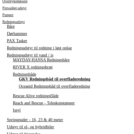
Overtryksblæsere
Personligt udstyr
Pumper
Redningsudstyr
Båre
Dørhammer
PAX Tasker
Redningsudstyr til redning i løst oplag
Redningsudstyr til vand / is
MAYDAY-HANSA Redningsbåre
RIVER X redningsbræt
Redningsbåde
GKV Redningsbåd til overfladeredning
Oceanid Redningsbåd til overfladeredning
Rescue Alive redningsflåde
Reach and Rescue - Teleskopstænger
Issyl
Springpuder - 16, 23 & 40 meter
Udstyr til el- og hybridbiler