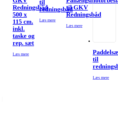
GKV
Påhængsmotorbesl
til
Redningsbåd
til GKV
redningsbåd
500 x
Redningsbåd
Læs mere
115 cm.
Læs mere
inkl.
taske og
rep. sæt
Paddelsæ
Læs mere
til
rednings
Læs mere