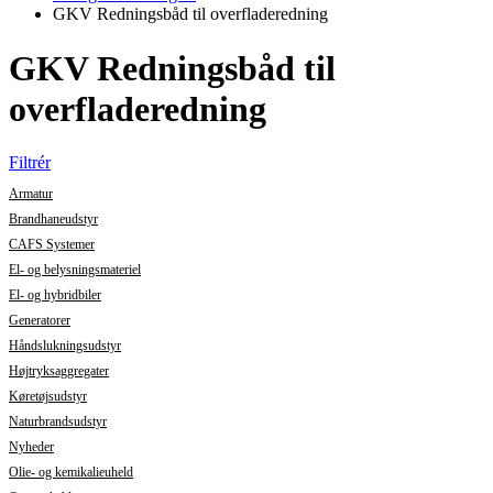
GKV Redningsbåd til overfladeredning
GKV Redningsbåd til
overfladeredning
Filtrér
Armatur
Brandhaneudstyr
CAFS Systemer
El- og belysningsmateriel
El- og hybridbiler
Generatorer
Håndslukningsudstyr
Højtryksaggregater
Køretøjsudstyr
Naturbrandsudstyr
Nyheder
Olie- og kemikalieuheld