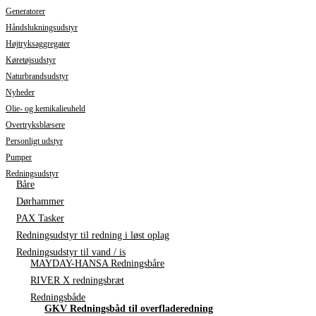
Generatorer
Håndslukningsudstyr
Højtryksaggregater
Køretøjsudstyr
Naturbrandsudstyr
Nyheder
Olie- og kemikalieuheld
Overtryksblæsere
Personligt udstyr
Pumper
Redningsudstyr
Båre
Dørhammer
PAX Tasker
Redningsudstyr til redning i løst oplag
Redningsudstyr til vand / is
MAYDAY-HANSA Redningsbåre
RIVER X redningsbræt
Redningsbåde
GKV Redningsbåd til overfladeredning