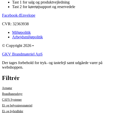
Tast 1 for salg og produktvejledning
Tast 2 for køretøjsupport og reservedele
Facebook-f
Envelope
CVR: 32363938
Miljøpolitik
Arbejdsmiljøpolitik
© Copyright 2026 •
GKV Brandmateriel ApS
Der tages forbehold for tryk- og tastefejl samt udgåede varer på
webshoppen.
Filtrér
Armatur
Brandhaneudstyr
CAFS Systemer
El- og belysningsmateriel
El- og hybridbiler