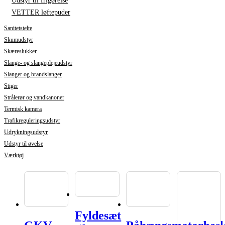
Udstyr til frigørelse
VETTER løftepuder
Sanitetstelte
Skumudstyr
Skæreslukker
Slange- og slangeplejeudstyr
Slanger og brandslanger
Stiger
Strålerør og vandkanoner
Termisk kamera
Trafikreguleringsudstyr
Udrykningsudstyr
Udstyr til øvelse
Værktøj
Fyldesæt