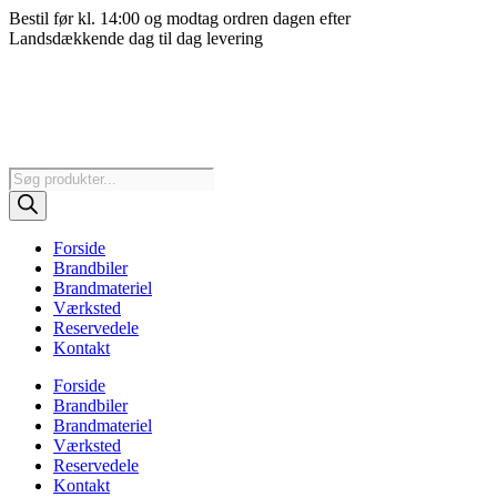
Videre
Bestil før kl. 14:00 og modtag ordren dagen efter
til
Landsdækkende dag til dag levering
indhold
Products
search
Forside
Brandbiler
Brandmateriel
Værksted
Reservedele
Kontakt
Forside
Brandbiler
Brandmateriel
Værksted
Reservedele
Kontakt