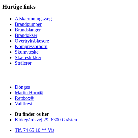
Hurtige links
Afskærmningsvæg
Brandpumper
Brandslanger
Brandøkser
Overtryksblæsere
Kompressorhorn
Skumvæske
Skæreslukker
Strålerør
Dönges
Martin Horn®
Rettbox®
Vallfirest
Du finder os her
Kirkegårdsvej 29, 6300 Gråsten
Tlf. 74 65 10 ** Vis