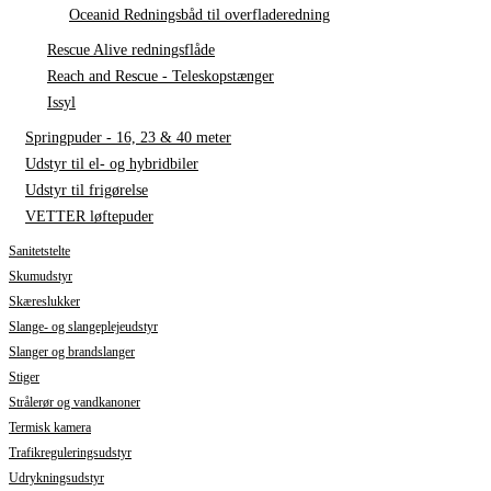
Oceanid Redningsbåd til overfladeredning
Rescue Alive redningsflåde
Reach and Rescue - Teleskopstænger
Issyl
Springpuder - 16, 23 & 40 meter
Udstyr til el- og hybridbiler
Udstyr til frigørelse
VETTER løftepuder
Sanitetstelte
Skumudstyr
Skæreslukker
Slange- og slangeplejeudstyr
Slanger og brandslanger
Stiger
Strålerør og vandkanoner
Termisk kamera
Trafikreguleringsudstyr
Udrykningsudstyr