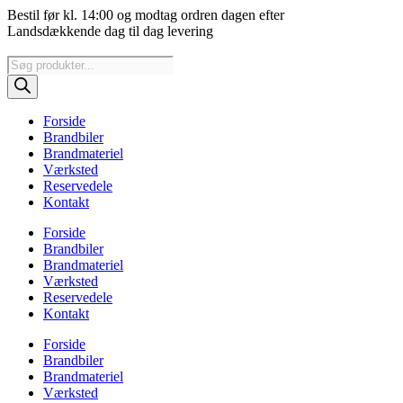
Videre
Bestil før kl. 14:00 og modtag ordren dagen efter
til
Landsdækkende dag til dag levering
indhold
Products
search
Forside
Brandbiler
Brandmateriel
Værksted
Reservedele
Kontakt
Forside
Brandbiler
Brandmateriel
Værksted
Reservedele
Kontakt
Forside
Brandbiler
Brandmateriel
Værksted