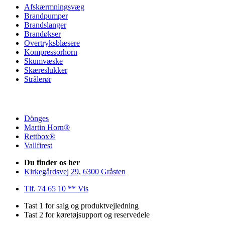
Afskærmningsvæg
Brandpumper
Brandslanger
Brandøkser
Overtryksblæsere
Kompressorhorn
Skumvæske
Skæreslukker
Strålerør
Dönges
Martin Horn®
Rettbox®
Vallfirest
Du finder os her
Kirkegårdsvej 29, 6300 Gråsten
Tlf. 74 65 10 ** Vis
Tast 1 for salg og produktvejledning
Tast 2 for køretøjsupport og reservedele