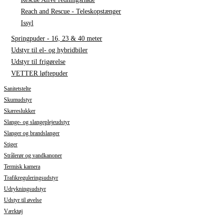
Reach and Rescue - Teleskopstænger
Issyl
Springpuder - 16, 23 & 40 meter
Udstyr til el- og hybridbiler
Udstyr til frigørelse
VETTER løftepuder
Sanitetstelte
Skumudstyr
Skæreslukker
Slange- og slangeplejeudstyr
Slanger og brandslanger
Stiger
Strålerør og vandkanoner
Termisk kamera
Trafikreguleringsudstyr
Udrykningsudstyr
Udstyr til øvelse
Værktøj