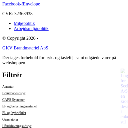
Facebook-f
Envelope
CVR: 32363938
Miljøpolitik
Arbejdsmiljøpolitik
© Copyright 2026 •
GKV Brandmateriel ApS
Der tages forbehold for tryk- og tastefejl samt udgåede varer på
webshoppen.
Filtrér
Armatur
Brandhaneudstyr
CAFS Systemer
El- og belysningsmateriel
El- og hybridbiler
Generatorer
Håndslukningsudstyr