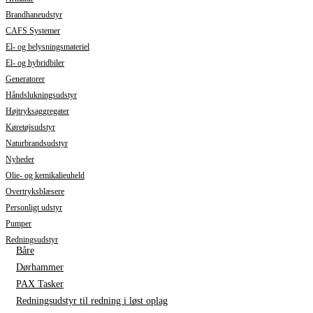
Brandhaneudstyr
CAFS Systemer
El- og belysningsmateriel
El- og hybridbiler
Generatorer
Håndslukningsudstyr
Højtryksaggregater
Køretøjsudstyr
Naturbrandsudstyr
Nyheder
Olie- og kemikalieuheld
Overtryksblæsere
Personligt udstyr
Pumper
Redningsudstyr
Båre
Dørhammer
PAX Tasker
Redningsudstyr til redning i løst oplag