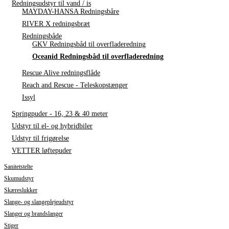
Redningsudstyr til vand / is
MAYDAY-HANSA Redningsbåre
RIVER X redningsbræt
Redningsbåde
GKV Redningsbåd til overfladeredning
Oceanid Redningsbåd til overfladeredning
Rescue Alive redningsflåde
Reach and Rescue - Teleskopstænger
Issyl
Springpuder - 16, 23 & 40 meter
Udstyr til el- og hybridbiler
Udstyr til frigørelse
VETTER løftepuder
Sanitetstelte
Skumudstyr
Skæreslukker
Slange- og slangeplejeudstyr
Slanger og brandslanger
Stiger