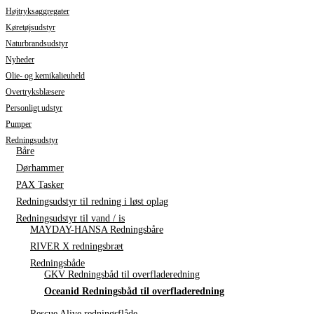
Højtryksaggregater
Køretøjsudstyr
Naturbrandsudstyr
Nyheder
Olie- og kemikalieuheld
Overtryksblæsere
Personligt udstyr
Pumper
Redningsudstyr
Båre
Dørhammer
PAX Tasker
Redningsudstyr til redning i løst oplag
Redningsudstyr til vand / is
MAYDAY-HANSA Redningsbåre
RIVER X redningsbræt
Redningsbåde
GKV Redningsbåd til overfladeredning
Oceanid Redningsbåd til overfladeredning
Rescue Alive redningsflåde