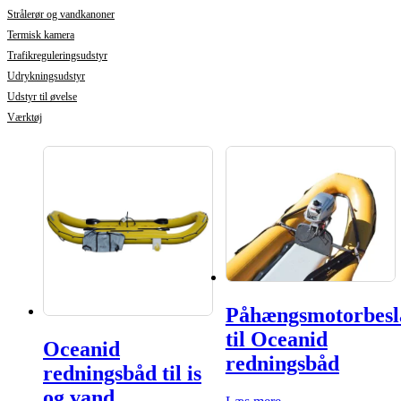
Strålerør og vandkanoner
Termisk kamera
Trafikreguleringsudstyr
Udrykningsudstyr
Udstyr til øvelse
Værktøj
Påhængsmotorbesl
til Oceanid
Oceanid
redningsbåd
redningsbåd til is
og vand