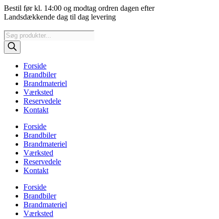
Videre
Bestil før kl. 14:00 og modtag ordren dagen efter
til
Landsdækkende dag til dag levering
indhold
Products
search
Forside
Brandbiler
Brandmateriel
Værksted
Reservedele
Kontakt
Forside
Brandbiler
Brandmateriel
Værksted
Reservedele
Kontakt
Forside
Brandbiler
Brandmateriel
Værksted