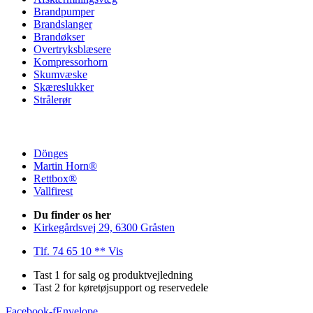
Brandpumper
Brandslanger
Brandøkser
Overtryksblæsere
Kompressorhorn
Skumvæske
Skæreslukker
Strålerør
Dönges
Martin Horn®
Rettbox®
Vallfirest
Du finder os her
Kirkegårdsvej 29, 6300 Gråsten
Tlf. 74 65 10 ** Vis
Tast 1 for salg og produktvejledning
Tast 2 for køretøjsupport og reservedele
Facebook-f
Envelope