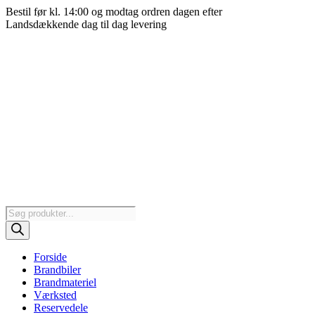
Videre
Bestil før kl. 14:00 og modtag ordren dagen efter
til
Landsdækkende dag til dag levering
indhold
Products
search
Forside
Brandbiler
Brandmateriel
Værksted
Reservedele