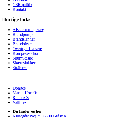
CSR politik
Kontakt
Hurtige links
Afskærmningsvæg
Brandpumper
Brandslanger
Brandøkser
Overtryksblæsere
Kompressorhorn
Skumvæske
Skæreslukker
Strålerør
Dönges
Martin Horn®
Rettbox®
Vallfirest
Du finder os her
Kirkegårdsvej 29, 6300 Gråsten